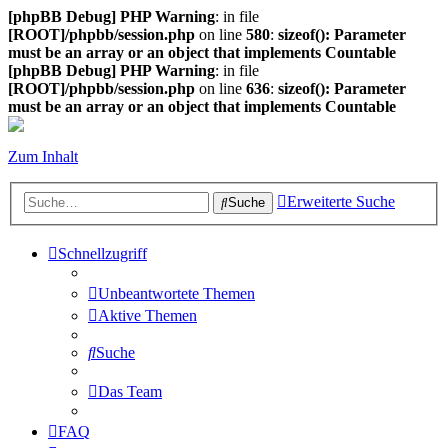
[phpBB Debug] PHP Warning
: in file
[ROOT]/phpbb/session.php
on line
580
:
sizeof(): Parameter
must be an array or an object that implements Countable
[phpBB Debug] PHP Warning
: in file
[ROOT]/phpbb/session.php
on line
636
:
sizeof(): Parameter
must be an array or an object that implements Countable
Zum Inhalt
Erweiterte Suche
Suche
Schnellzugriff
Unbeantwortete Themen
Aktive Themen
Suche
Das Team
FAQ