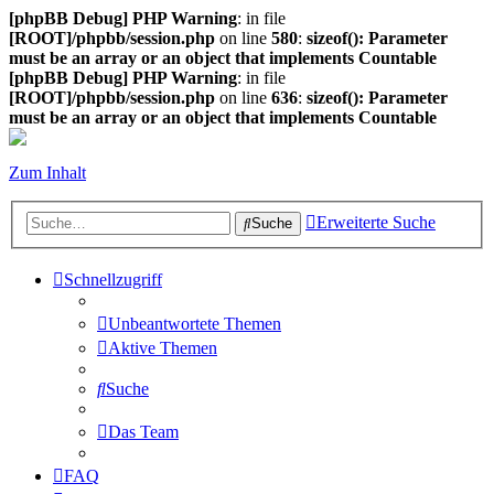
[phpBB Debug] PHP Warning
: in file
[ROOT]/phpbb/session.php
on line
580
:
sizeof(): Parameter
must be an array or an object that implements Countable
[phpBB Debug] PHP Warning
: in file
[ROOT]/phpbb/session.php
on line
636
:
sizeof(): Parameter
must be an array or an object that implements Countable
Zum Inhalt
Erweiterte Suche
Suche
Schnellzugriff
Unbeantwortete Themen
Aktive Themen
Suche
Das Team
FAQ