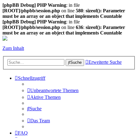
[phpBB Debug] PHP Warning
: in file
[ROOT]/phpbb/session.php
on line
580
:
sizeof(): Parameter
must be an array or an object that implements Countable
[phpBB Debug] PHP Warning
: in file
[ROOT]/phpbb/session.php
on line
636
:
sizeof(): Parameter
must be an array or an object that implements Countable
Zum Inhalt
Erweiterte Suche
Suche
Schnellzugriff
Unbeantwortete Themen
Aktive Themen
Suche
Das Team
FAQ