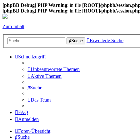
[phpBB Debug] PHP Warning
: in file
[ROOT]/phpbb/session.ph
[phpBB Debug] PHP Warning
: in file
[ROOT]/phpbb/session.ph
Zum Inhalt
Erweiterte Suche
Suche
Schnellzugriff
Unbeantwortete Themen
Aktive Themen
Suche
Das Team
FAQ
Anmelden
Foren-Übersicht
Suche