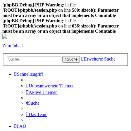
[phpBB Debug] PHP Warning
: in file
[ROOT]/phpbb/session.php
on line
580
:
sizeof(): Parameter
must be an array or an object that implements Countable
[phpBB Debug] PHP Warning
: in file
[ROOT]/phpbb/session.php
on line
636
:
sizeof(): Parameter
must be an array or an object that implements Countable
Zum Inhalt
Erweiterte Suche
Suche
Schnellzugriff
Unbeantwortete Themen
Aktive Themen
Suche
Das Team
FAQ