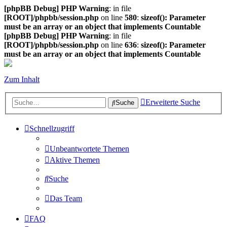
[phpBB Debug] PHP Warning
: in file
[ROOT]/phpbb/session.php
on line
580
:
sizeof(): Parameter
must be an array or an object that implements Countable
[phpBB Debug] PHP Warning
: in file
[ROOT]/phpbb/session.php
on line
636
:
sizeof(): Parameter
must be an array or an object that implements Countable
Zum Inhalt
Erweiterte Suche
Suche
Schnellzugriff
Unbeantwortete Themen
Aktive Themen
Suche
Das Team
FAQ