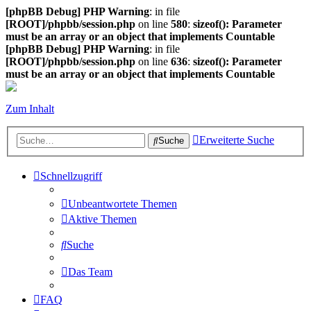
[phpBB Debug] PHP Warning
: in file
[ROOT]/phpbb/session.php
on line
580
:
sizeof(): Parameter
must be an array or an object that implements Countable
[phpBB Debug] PHP Warning
: in file
[ROOT]/phpbb/session.php
on line
636
:
sizeof(): Parameter
must be an array or an object that implements Countable
Zum Inhalt
Erweiterte Suche
Suche
Schnellzugriff
Unbeantwortete Themen
Aktive Themen
Suche
Das Team
FAQ