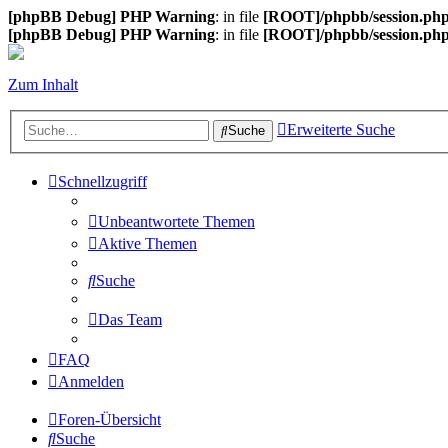
[phpBB Debug] PHP Warning
: in file
[ROOT]/phpbb/session.ph
[phpBB Debug] PHP Warning
: in file
[ROOT]/phpbb/session.ph
Zum Inhalt
Erweiterte Suche
Suche
Schnellzugriff
Unbeantwortete Themen
Aktive Themen
Suche
Das Team
FAQ
Anmelden
Foren-Übersicht
Suche