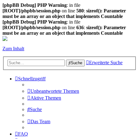
[phpBB Debug] PHP Warning
: in file
[ROOT]/phpbb/session.php
on line
580
:
sizeof(): Parameter
must be an array or an object that implements Countable
[phpBB Debug] PHP Warning
: in file
[ROOT]/phpbb/session.php
on line
636
:
sizeof(): Parameter
must be an array or an object that implements Countable
Zum Inhalt
Erweiterte Suche
Suche
Schnellzugriff
Unbeantwortete Themen
Aktive Themen
Suche
Das Team
FAQ