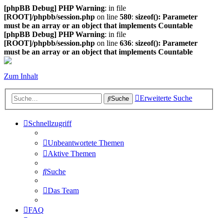
[phpBB Debug] PHP Warning
: in file
[ROOT]/phpbb/session.php
on line
580
:
sizeof(): Parameter
must be an array or an object that implements Countable
[phpBB Debug] PHP Warning
: in file
[ROOT]/phpbb/session.php
on line
636
:
sizeof(): Parameter
must be an array or an object that implements Countable
Zum Inhalt
Erweiterte Suche
Suche
Schnellzugriff
Unbeantwortete Themen
Aktive Themen
Suche
Das Team
FAQ